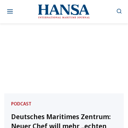
Zum
Inhalt
springen
PODCAST
Deutsches Maritimes Zentrum:
Neuer Chef will mehr „echten