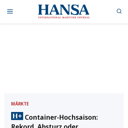
Zum
Inhalt
springen
MÄRKTE
Container-Hochsaison:
Rekord, Absturz oder