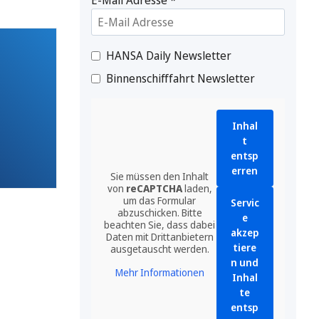
HANSA Daily Newsletter
Binnenschifffahrt Newsletter
Inhal
t
entsp
erren
Sie müssen den Inhalt
von
reCAPTCHA
laden,
um das Formular
Servic
abzuschicken. Bitte
e
beachten Sie, dass dabei
akzep
Daten mit Drittanbietern
tiere
ausgetauscht werden.
n und
Mehr Informationen
Inhal
te
entsp