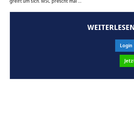
greift um sich. MSC prescht mal …
WEITERLESEN
Login
Jetz