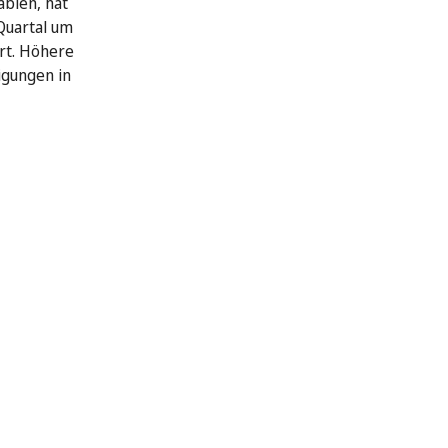
abien, hat
Quartal um
rt. Höhere
igungen in