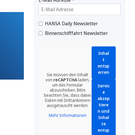
HANSA Daily Newsletter
Binnenschifffahrt Newsletter
Inhal
t
entsp
erren
Sie müssen den Inhalt
von
reCAPTCHA
laden,
um das Formular
Servic
abzuschicken. Bitte
e
beachten Sie, dass dabei
akzep
Daten mit Drittanbietern
tiere
ausgetauscht werden.
n und
Mehr Informationen
Inhal
te
entsp