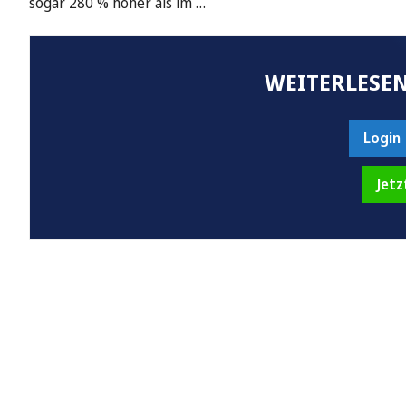
sogar 280 % höher als im …
WEITERLESEN
Login
Jetz