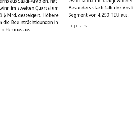
zwölf Monaten dazugewonnen
rns aus Saudi-Arabien, hat
Besonders stark fällt der Anst
winn im zweiten Quartal um
Segment von 4.250 TEU aus.
9 $ Mrd. gesteigert. Höhere
en die Beeinträchtigungen in
31. Juli 2026
on Hormus aus.