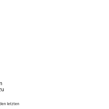
m
zu
den letzten