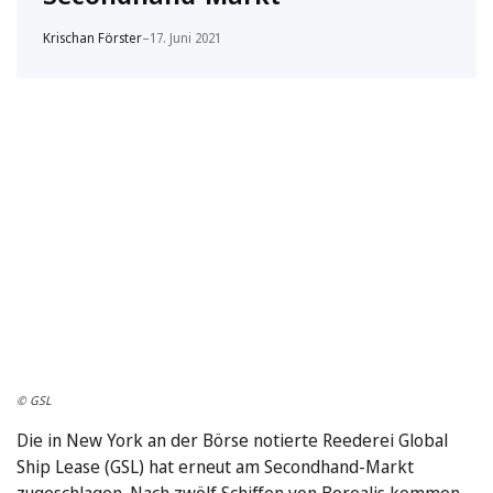
Krischan Förster
–
17. Juni 2021
© GSL
Die in New York an der Börse notierte Reederei Global
Ship Lease (GSL) hat erneut am Secondhand-Markt
zugeschlagen. Nach zwölf Schiffen von Borealis kommen …