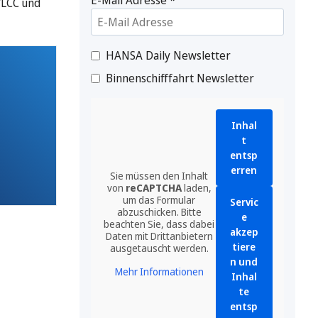
VLCC und
HANSA Daily Newsletter
Binnenschifffahrt Newsletter
Inhal
t
entsp
erren
Sie müssen den Inhalt
von
reCAPTCHA
laden,
um das Formular
Servic
abzuschicken. Bitte
e
beachten Sie, dass dabei
akzep
Daten mit Drittanbietern
tiere
ausgetauscht werden.
n und
Mehr Informationen
Inhal
te
entsp