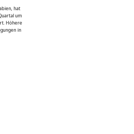
abien, hat
Quartal um
rt. Höhere
igungen in