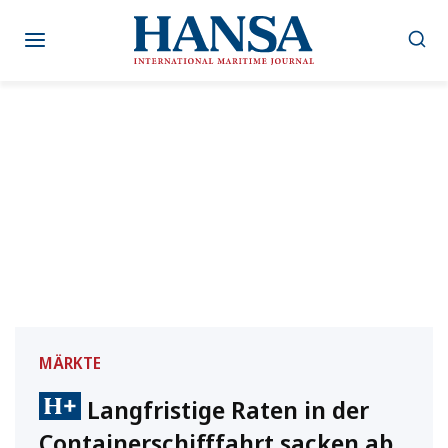
Zum
Inhalt
springen
MÄRKTE
Langfristige Raten in der
Containerschifffahrt sacken ab