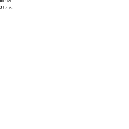
lt der
EU aus.