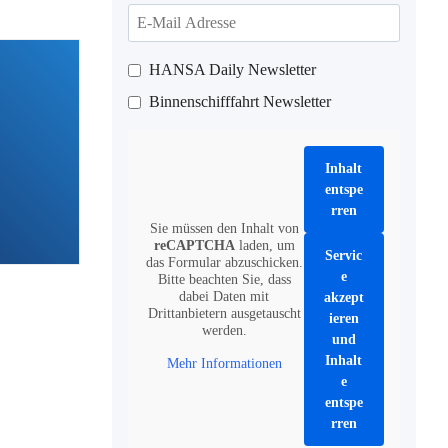
HANSA Daily Newsletter
Binnenschifffahrt Newsletter
Inhalt
entspe
rren
Sie müssen den Inhalt von
reCAPTCHA
laden, um
Servic
das Formular abzuschicken.
e
Bitte beachten Sie, dass
dabei Daten mit
akzept
Drittanbietern ausgetauscht
ieren
werden.
und
Inhalt
Mehr Informationen
e
entspe
rren