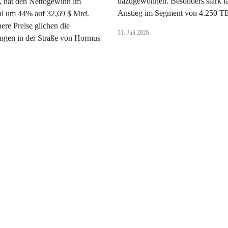
dazugewonnen. Besonders stark fäl
, hat den Nettogewinn im
Anstieg im Segment von 4.250 T
al um 44% auf 32,69 $ Mrd.
here Preise glichen die
31. Juli 2026
ungen in der Straße von Hormus