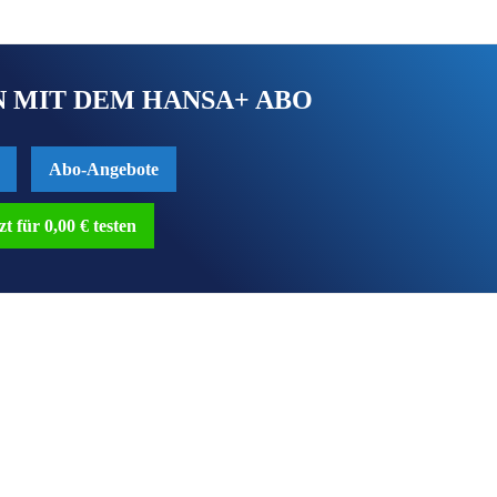
 MIT DEM HANSA+ ABO
Abo-Angebote
zt für 0,00 € testen