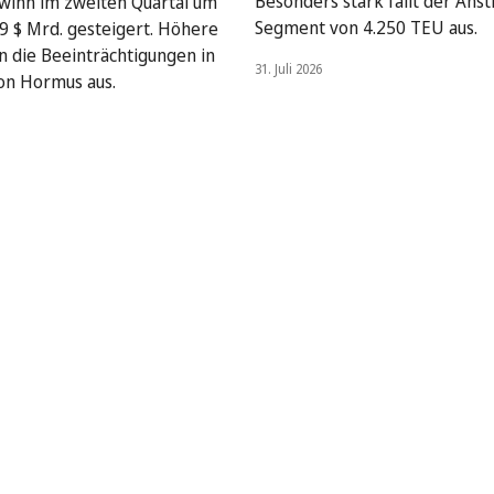
Besonders stark fällt der Anst
winn im zweiten Quartal um
Segment von 4.250 TEU aus.
9 $ Mrd. gesteigert. Höhere
en die Beeinträchtigungen in
31. Juli 2026
on Hormus aus.