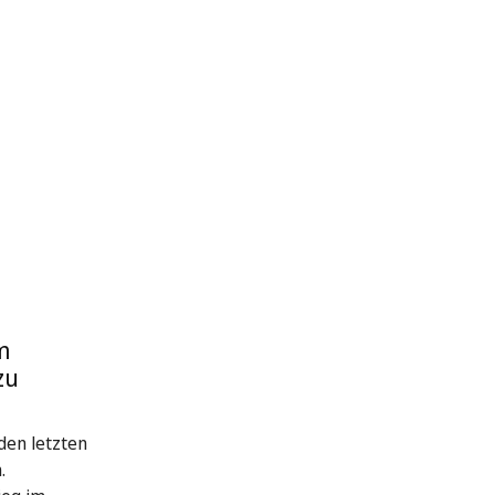
m
zu
den letzten
.