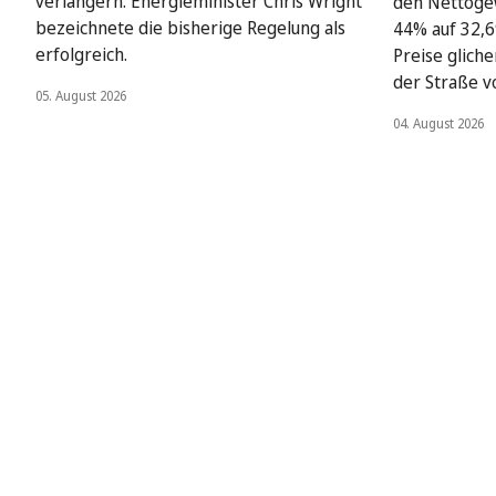
verlängern. Energieminister Chris Wright
den Nettoge
bezeichnete die bisherige Regelung als
44% auf 32,6
erfolgreich.
Preise glich
der Straße v
05. August 2026
04. August 2026