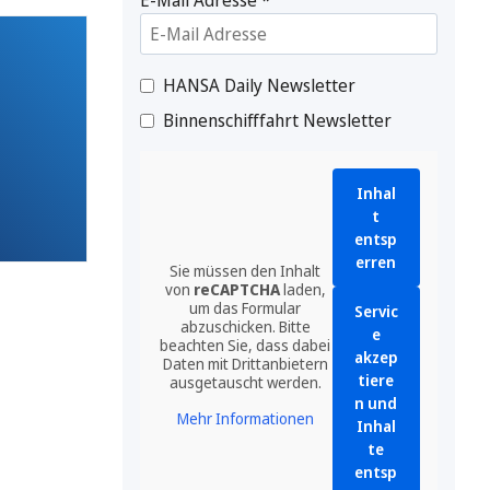
HANSA Daily Newsletter
Binnenschifffahrt Newsletter
Inhal
t
entsp
erren
Sie müssen den Inhalt
von
reCAPTCHA
laden,
um das Formular
Servic
abzuschicken. Bitte
e
beachten Sie, dass dabei
akzep
Daten mit Drittanbietern
tiere
ausgetauscht werden.
n und
Mehr Informationen
Inhal
te
entsp