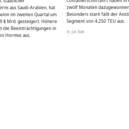
Containerschifffahrt haben in 
, staatlicher
zwölf Monaten dazugewonnen
rns aus Saudi-Arabien, hat
Besonders stark fällt der Anst
winn im zweiten Quartal um
Segment von 4.250 TEU aus.
9 $ Mrd. gesteigert. Höhere
en die Beeinträchtigungen in
31. Juli 2026
on Hormus aus.