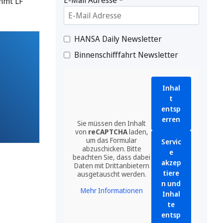
immt LF
HANSA Daily Newsletter
Binnenschifffahrt Newsletter
Inhal
t
entsp
erren
Sie müssen den Inhalt
von
reCAPTCHA
laden,
um das Formular
Servic
abzuschicken. Bitte
e
beachten Sie, dass dabei
akzep
Daten mit Drittanbietern
tiere
ausgetauscht werden.
n und
Mehr Informationen
Inhal
te
entsp