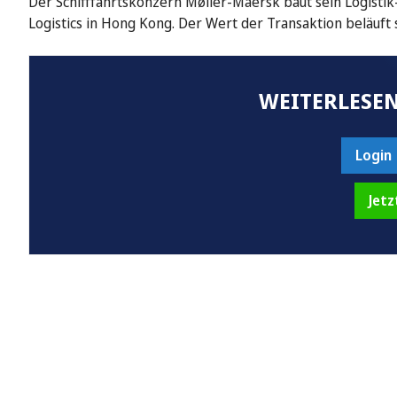
Der Schifffahrtskonzern Møller-Maersk baut sein Logistik
Logistics in Hong Kong. Der Wert der Transaktion beläuft 
WEITERLESEN
Login
Jetz