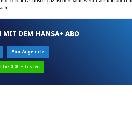
-Portfolio im asiatisch-pazifischen Raum weiter aus und übern
sich …
 MIT DEM HANSA+ ABO
Abo-Angebote
t für 0,00 € testen