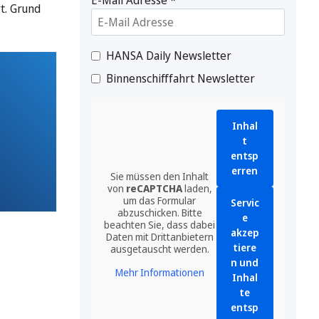
t. Grund
HANSA Daily Newsletter
Binnenschifffahrt Newsletter
Inhal
t
entsp
erren
Sie müssen den Inhalt
von
reCAPTCHA
laden,
um das Formular
Servic
abzuschicken. Bitte
e
beachten Sie, dass dabei
akzep
Daten mit Drittanbietern
tiere
ausgetauscht werden.
n und
Mehr Informationen
Inhal
te
entsp