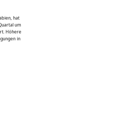
abien, hat
Quartal um
rt. Höhere
igungen in