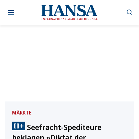
Zum
Inhalt
springen
MÄRKTE
Seefracht-Spediteure
beklagen »Diktat der