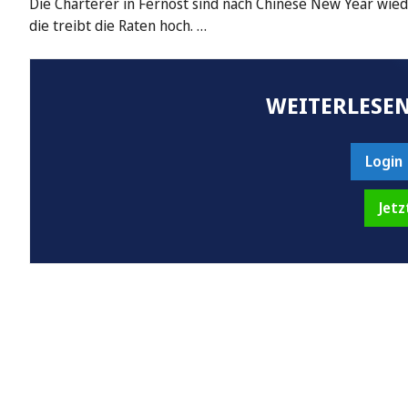
Die Charterer in Fernost sind nach Chinese New Year wie
die treibt die Raten hoch. …
WEITERLESEN
Login
Jetz