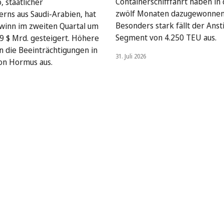
Containerschifffahrt haben in 
, staatlicher
zwölf Monaten dazugewonnen
rns aus Saudi-Arabien, hat
Besonders stark fällt der Anst
winn im zweiten Quartal um
Segment von 4.250 TEU aus.
9 $ Mrd. gesteigert. Höhere
en die Beeinträchtigungen in
31. Juli 2026
on Hormus aus.