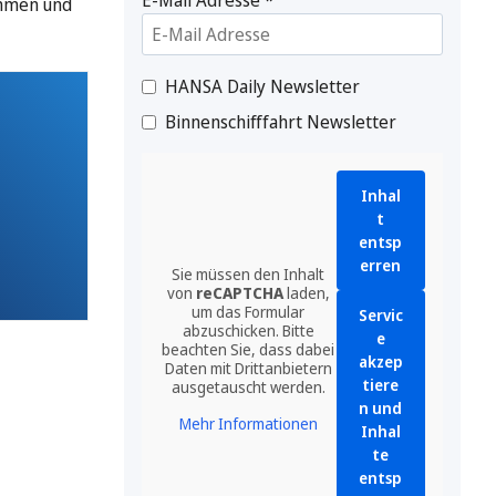
ommen und
HANSA Daily Newsletter
Binnenschifffahrt Newsletter
Inhal
t
entsp
erren
Sie müssen den Inhalt
von
reCAPTCHA
laden,
um das Formular
Servic
abzuschicken. Bitte
e
beachten Sie, dass dabei
akzep
Daten mit Drittanbietern
tiere
ausgetauscht werden.
n und
Mehr Informationen
Inhal
te
entsp