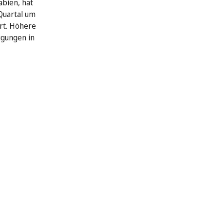
abien, hat
Quartal um
rt. Höhere
igungen in