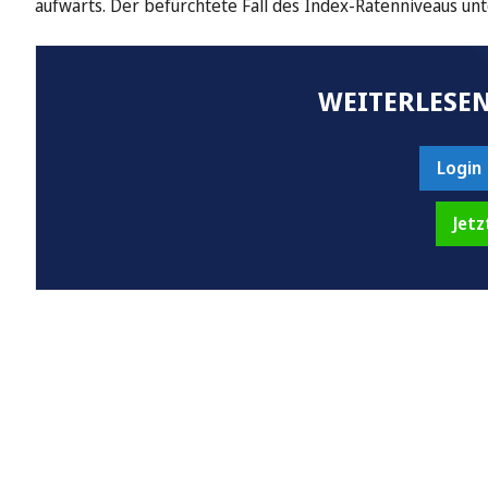
aufwärts. Der befürchtete Fall des Index-Ratenniveaus un
WEITERLESEN
Login
Jetz