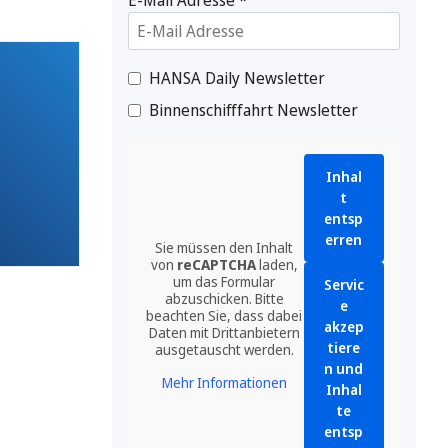
HANSA Daily Newsletter
Binnenschifffahrt Newsletter
Inhal
t
entsp
erren
Sie müssen den Inhalt
von
reCAPTCHA
laden,
um das Formular
Servic
abzuschicken. Bitte
e
beachten Sie, dass dabei
akzep
Daten mit Drittanbietern
tiere
ausgetauscht werden.
n und
Mehr Informationen
Inhal
te
entsp