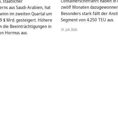
Containerschifffahrt haben in 
, staatlicher
zwölf Monaten dazugewonnen
rns aus Saudi-Arabien, hat
Besonders stark fällt der Anst
winn im zweiten Quartal um
Segment von 4.250 TEU aus.
9 $ Mrd. gesteigert. Höhere
en die Beeinträchtigungen in
31. Juli 2026
on Hormus aus.