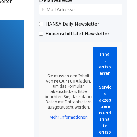
weiter
HANSA Daily Newsletter
Binnenschifffahrt Newsletter
Inhal
t
entsp
erren
Sie müssen den Inhalt
von
reCAPTCHA
laden,
um das Formular
Servic
abzuschicken. Bitte
e
beachten Sie, dass dabei
akzep
Daten mit Drittanbietern
tiere
ausgetauscht werden.
n und
Mehr Informationen
Inhal
te
entsp