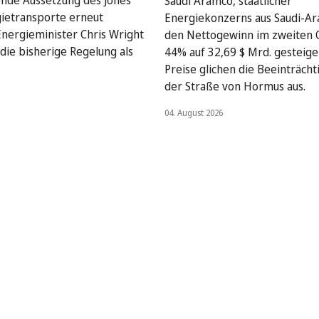
nde Aussetzung des Jones
Saudi Aramco, staatlicher
gietransporte erneut
Energiekonzerns aus Saudi-Ar
Energieminister Chris Wright
den Nettogewinn im zweiten 
die bisherige Regelung als
44% auf 32,69 $ Mrd. gesteige
Preise glichen die Beeinträcht
der Straße von Hormus aus.
04. August 2026