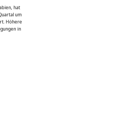
abien, hat
Quartal um
rt. Höhere
igungen in