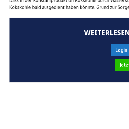
Dass in der Rohstahlproduktion Kokskohle durch Wassersto
Kokskohle bald ausgedient haben könnte. Grund zur Sorg
WEITERLESEN
Login
Jetz