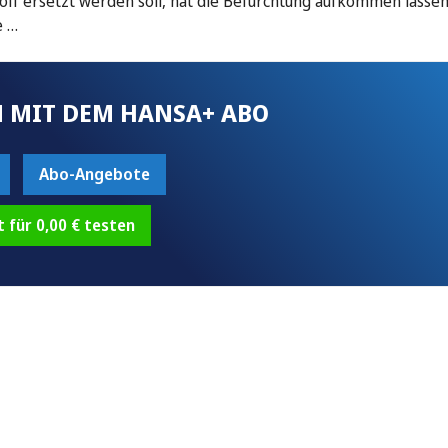
ff ersetzt werden soll, hat die Befürchtung aufkommen lassen
e …
 MIT DEM HANSA+ ABO
Abo-Angebote
t für 0,00 € testen