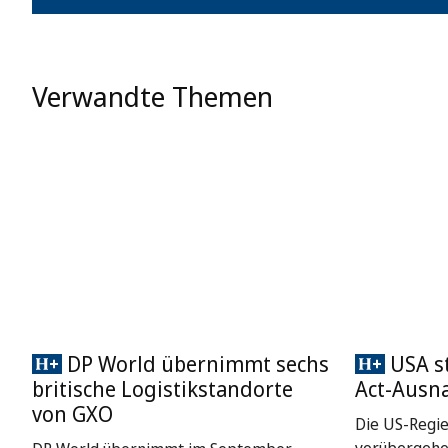
Verwandte Themen
DP World übernimmt sechs
USA st
britische Logistikstandorte
Act-Ausn
von GXO
Die US-Regie