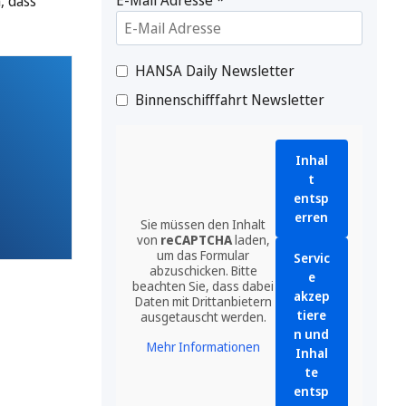
, dass
HANSA Daily Newsletter
Binnenschifffahrt Newsletter
Inhal
t
entsp
erren
Sie müssen den Inhalt
von
reCAPTCHA
laden,
um das Formular
Servic
abzuschicken. Bitte
e
beachten Sie, dass dabei
akzep
Daten mit Drittanbietern
tiere
ausgetauscht werden.
n und
Mehr Informationen
Inhal
te
entsp