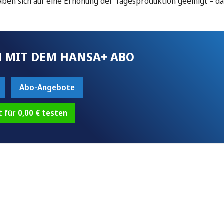
aben sich auf eine Erhöhung der Tagesproduktion geeinigt – d
 MIT DEM HANSA+ ABO
Abo-Angebote
t für 0,00 € testen