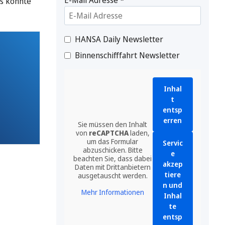
as könnte
HANSA Daily Newsletter
Binnenschifffahrt Newsletter
Inhal
t
entsp
erren
Sie müssen den Inhalt
von
reCAPTCHA
laden,
um das Formular
Servic
abzuschicken. Bitte
e
beachten Sie, dass dabei
akzep
Daten mit Drittanbietern
tiere
ausgetauscht werden.
n und
Mehr Informationen
Inhal
te
entsp