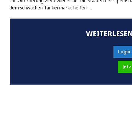
Die Ölförderung zieht wieder an. Die Staaten der Opec+ h
dem schwachen Tankermarkt helfen. …
WEITERLESEN
Login
Jetz