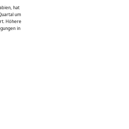
abien, hat
Quartal um
rt. Höhere
igungen in