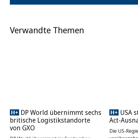
Verwandte Themen
DP World übernimmt sechs
USA st
britische Logistikstandorte
Act-Ausn
von GXO
Die US-Regie