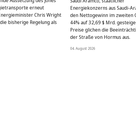
nde Aussetzung des Jones
Saudi Aramco, staatlicher
gietransporte erneut
Energiekonzerns aus Saudi-Ar
Energieminister Chris Wright
den Nettogewinn im zweiten 
die bisherige Regelung als
44% auf 32,69 $ Mrd. gesteige
Preise glichen die Beeinträcht
der Straße von Hormus aus.
04. August 2026