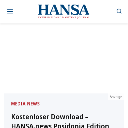
Zum
Inhalt
springen
Anzeige
MEDIA-NEWS
Kostenloser Download –
HANSA.news Posidonia Edition