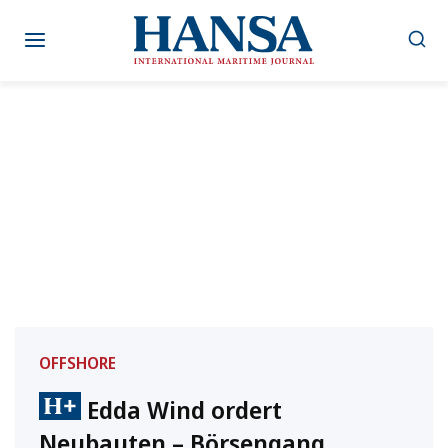
Zum
Inhalt
springen
OFFSHORE
Edda Wind ordert
Neubauten – Börsengang