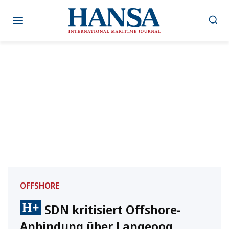
Zum
Inhalt
springen
OFFSHORE
SDN kritisiert Offshore-
Anbindung über Langeoog