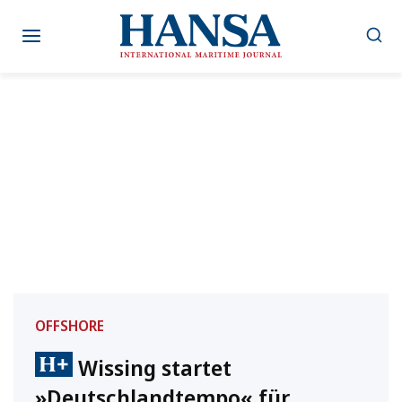
Zum
Inhalt
springen
OFFSHORE
Wissing startet
»Deutschlandtempo« für