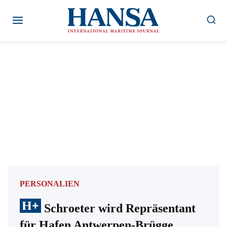
Zum
Inhalt
springen
PERSONALIEN
Schroeter wird Repräsentant
für Hafen Antwerpen-Brügge