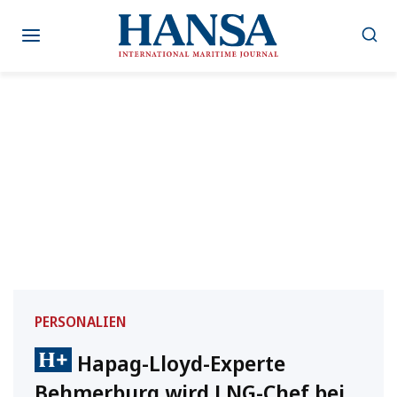
Zum
Inhalt
springen
PERSONALIEN
Hapag-Lloyd-Experte
Behmerburg wird LNG-Chef bei