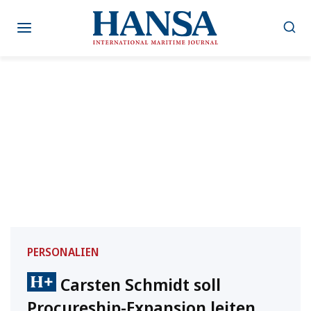
Zum
Inhalt
springen
PERSONALIEN
Carsten Schmidt soll
Procureship-Expansion leiten