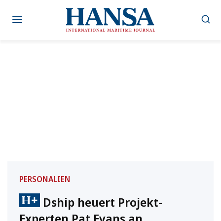
Zum
Inhalt
springen
PERSONALIEN
Dship heuert Projekt-
Experten Pat Evans an