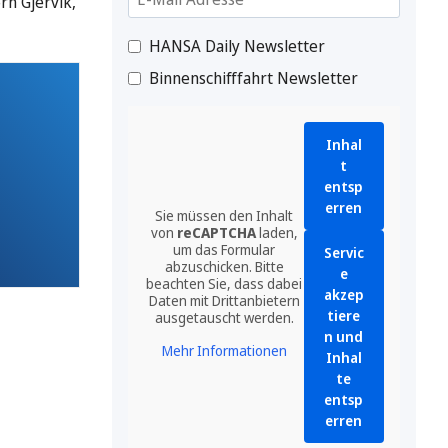
rn Gjervik,
HANSA Daily Newsletter
Binnenschifffahrt Newsletter
Inhal
t
entsp
erren
Sie müssen den Inhalt
von
reCAPTCHA
laden,
um das Formular
Servic
abzuschicken. Bitte
e
beachten Sie, dass dabei
akzep
Daten mit Drittanbietern
tiere
ausgetauscht werden.
n und
Mehr Informationen
Inhal
te
entsp
erren