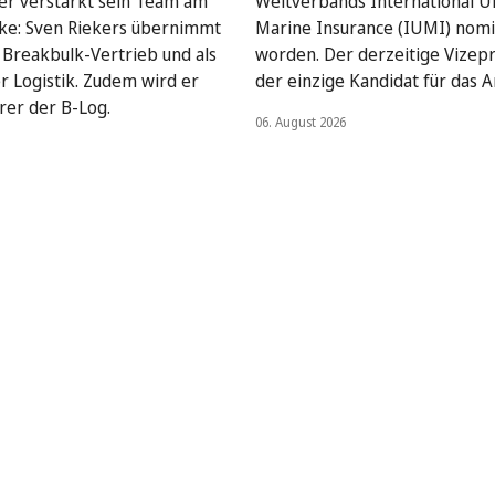
ser verstärkt sein Team am
Weltverbands International U
ke: Sven Riekers übernimmt
Marine Insurance (IUMI) nomi
Breakbulk-Vertrieb und als
worden. Der derzeitige Vizepr
er Logistik. Zudem wird er
der einzige Kandidat für das A
rer der B-Log.
06. August 2026