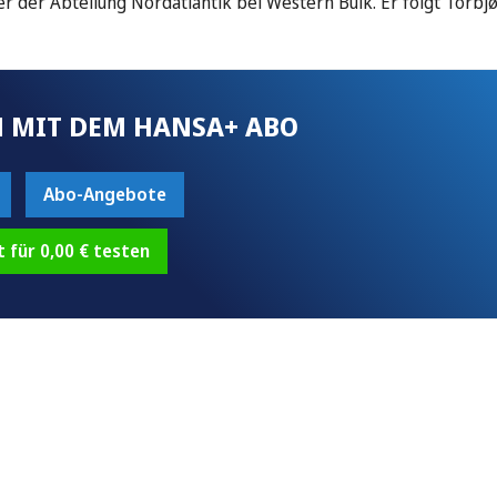
 der Abteilung Nordatlantik bei Western Bulk. Er folgt Torbjø
 MIT DEM HANSA+ ABO
Abo-Angebote
t für 0,00 € testen