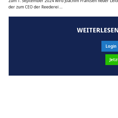
Zum 1. September 2024 wird Joachim Frantsen neuer Leiter
der zum CEO der Reederei …
WEITERLESEN
Login
Jetz