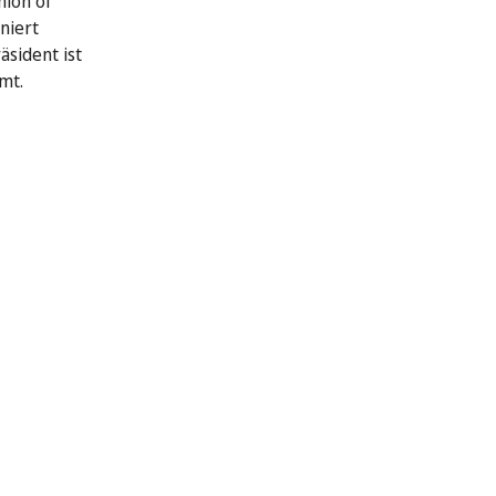
nion of
niert
äsident ist
mt.