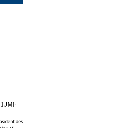
 IUMI-
räsident des