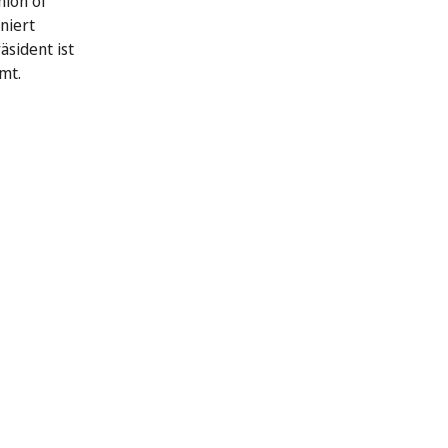
nion of
niert
äsident ist
mt.