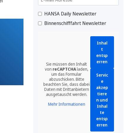
ei
HANSA Daily Newsletter
Binnenschifffahrt Newsletter
Inhal
t
entsp
erren
Sie müssen den Inhalt
von
reCAPTCHA
laden,
um das Formular
Servic
abzuschicken. Bitte
e
beachten Sie, dass dabei
akzep
Daten mit Drittanbietern
tiere
ausgetauscht werden.
n und
Mehr Informationen
Inhal
te
entsp
erren