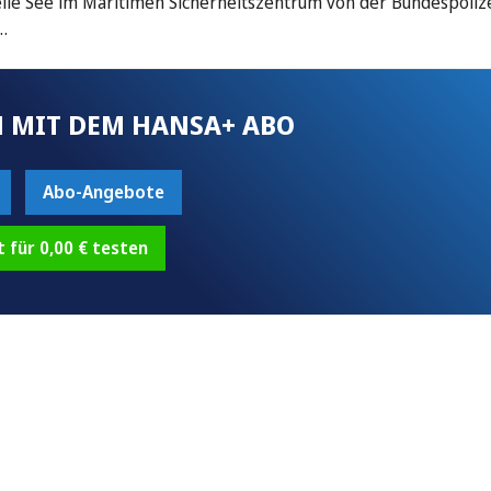
telle See im Maritimen Sicherheitszentrum von der Bundespoliz
…
 MIT DEM HANSA+ ABO
Abo-Angebote
t für 0,00 € testen