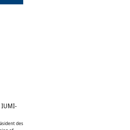
 IUMI-
räsident des