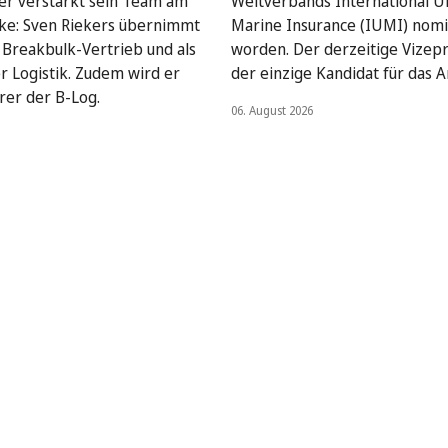
ser verstärkt sein Team am
Weltverbands International U
ke: Sven Riekers übernimmt
Marine Insurance (IUMI) nomi
Breakbulk-Vertrieb und als
worden. Der derzeitige Vizepr
er Logistik. Zudem wird er
der einzige Kandidat für das A
rer der B-Log.
06. August 2026