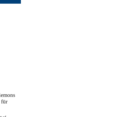
Siemons
 für