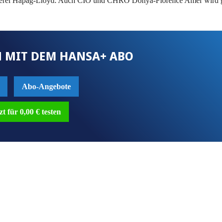
eederei Hapag-Lloyd. Auch CIO und CHRO Donya-Florence Amer wird g
 MIT DEM HANSA+ ABO
Abo-Angebote
zt für 0,00 € testen