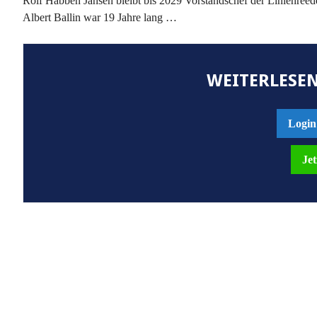
Rolf Habben Jansen bleibt bis 2029 Vorstandschef der Linienr
Albert Ballin war 19 Jahre lang …
WEITERLESEN
Login
Jet