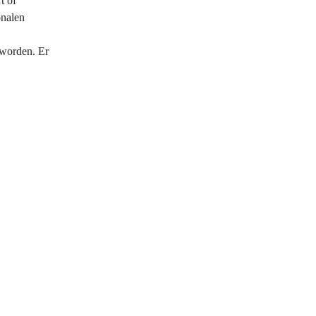
t of
onalen
worden. Er