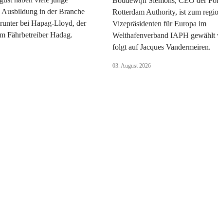
Boudewijn Siemons, CEO der Por
 Ausbildung in der Branche
Rotterdam Authority, ist zum regi
runter bei Hapag-Lloyd, der
Vizepräsidenten für Europa im
 Fährbetreiber Hadag.
Welthafenverband IAPH gewählt 
folgt auf Jacques Vandermeiren.
03. August 2026