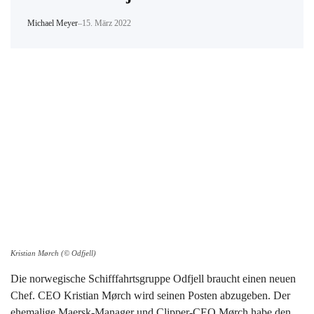
Michael Meyer
–
15. März 2022
Kristian Mørch (© Odfjell)
Die norwegische Schifffahrtsgruppe Odfjell braucht einen neuen
Chef. CEO Kristian Mørch wird seinen Posten abzugeben. Der
ehemalige Maersk-Manager und Clipper-CEO Mørch habe den