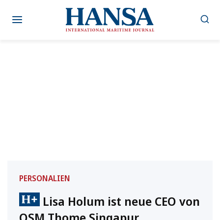
Zum
Inhalt
springen
PERSONALIEN
Lisa Holum ist neue CEO von
OSM Thome Singapur