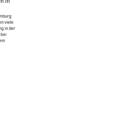
n in
amburg
n viele
g in der
 bei
dem