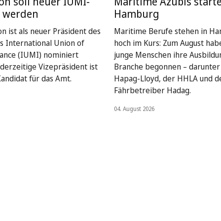
on soll neuer IUMI-
Maritime Azubis starte
t werden
Hamburg
n ist als neuer Präsident des
Maritime Berufe stehen in H
 International Union of
hoch im Kurs: Zum August habe
ance (IUMI) nominiert
junge Menschen ihre Ausbildun
derzeitige Vizepräsident ist
Branche begonnen – darunter
Kandidat für das Amt.
Hapag-Lloyd, der HHLA und 
Fährbetreiber Hadag.
04. August 2026