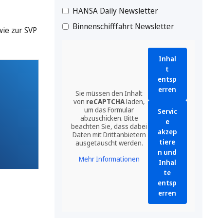
HANSA Daily Newsletter
Binnenschifffahrt Newsletter
wie zur SVP
Inhal
t
entsp
erren
Sie müssen den Inhalt
von
reCAPTCHA
laden,
um das Formular
Servic
abzuschicken. Bitte
e
beachten Sie, dass dabei
akzep
Daten mit Drittanbietern
tiere
ausgetauscht werden.
n und
Mehr Informationen
Inhal
te
entsp
erren