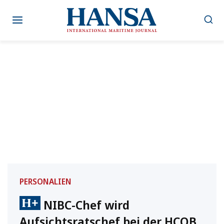
Zum
Inhalt
springen
PERSONALIEN
NIBC-Chef wird
Aufsichtsratschef bei der HCOB