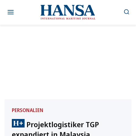
Zum
Inhalt
springen
PERSONALIEN
Projektlogistiker TGP
expandiert in Malaysia