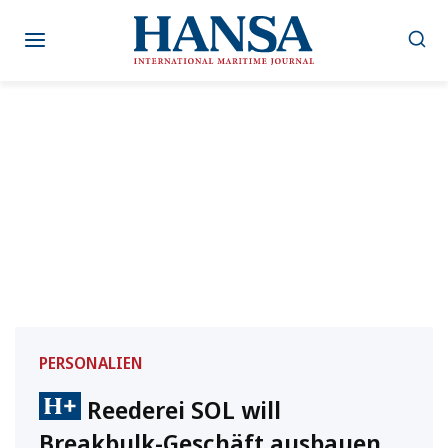
Zum
Inhalt
springen
PERSONALIEN
Reederei SOL will
Breakbulk-Geschäft ausbauen