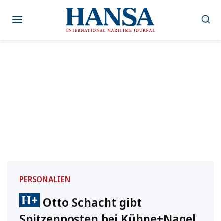
Zum
Inhalt
springen
PERSONALIEN
Otto Schacht gibt
Spitzenposten bei Kühne+Nagel