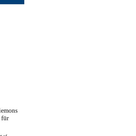
Siemons
 für