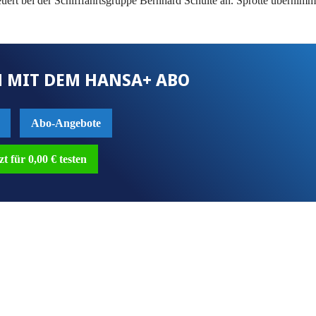
ert bei der Schifffahrtsgruppe Bernhard Schulte an. Sprotte übernimm
 MIT DEM HANSA+ ABO
Abo-Angebote
zt für 0,00 € testen