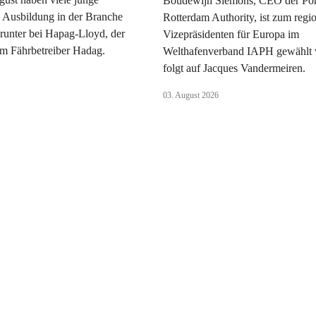
Boudewijn Siemons, CEO der Por
 Ausbildung in der Branche
Rotterdam Authority, ist zum regi
runter bei Hapag-Lloyd, der
Vizepräsidenten für Europa im
 Fährbetreiber Hadag.
Welthafenverband IAPH gewählt 
folgt auf Jacques Vandermeiren.
03. August 2026