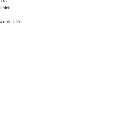
t of
onalen
worden. Er