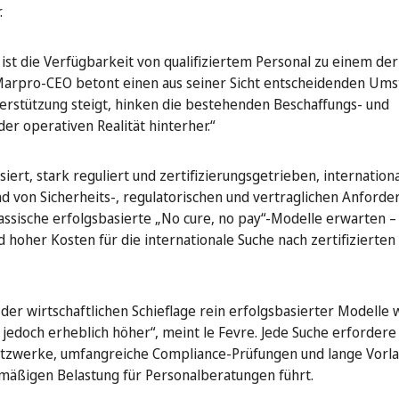
.
st die Verfügbarkeit von qualifiziertem Personal zu einem der
pro-CEO betont einen aus seiner Sicht entscheidenden Umst
erstützung steigt, hinken die bestehenden Beschaffungs- und
er operativen Realität hinterher.“
ert, stark reguliert und zertifizierungsgetrieben, internationa
nd von Sicherheits-, regulatorischen und vertraglichen Anforde
ssische erfolgsbasierte „No cure, no pay“-Modelle erwarten – 
hoher Kosten für die internationale Suche nach zertifizierten
er wirtschaftlichen Schieflage rein erfolgsbasierter Modelle w
 jedoch erheblich höher“, meint le Fevre. Jede Suche erfordere 
etzwerke, umfangreiche Compliance-Prüfungen und lange Vorla
smäßigen Belastung für Personalberatungen führt.