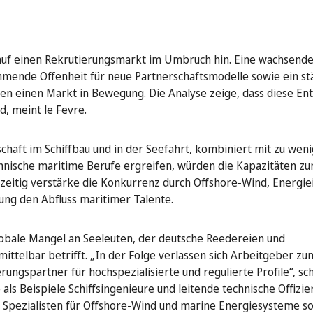
auf einen Rekrutierungsmarkt im Umbruch hin. Eine wachsend
hmende Offenheit für neue Partnerschaftsmodelle sowie ein st
nen einen Markt in Bewegung. Die Analyse zeige, dass diese En
d, meint le Fevre.
chaft im Schiffbau und in der Seefahrt, kombiniert mit zu wen
chnische maritime Berufe ergreifen, würden die Kapazitäten 
hzeitig verstärke die Konkurrenz durch Offshore-Wind, Energie
ung den Abfluss maritimer Talente.
obale Mangel an Seeleuten, der deutsche Reedereien und
mittelbar betrifft. „In der Folge verlassen sich Arbeitgeber 
rungspartner für hochspezialisierte und regulierte Profile“, sc
 als Beispiele Schiffsingenieure und leitende technische Offizie
, Spezialisten für Offshore-Wind und marine Energiesysteme s