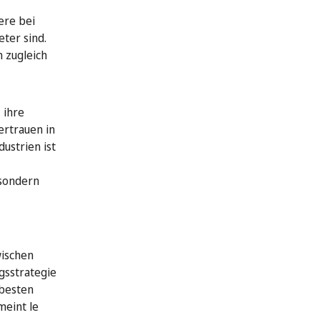
ere bei
ter sind.
 zugleich
 ihre
ertrauen in
ustrien ist
 sondern
wischen
gsstrategie
 besten
meint le