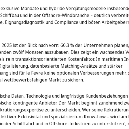
s exklusive Mandate und hybride Vergütungsmodelle insbesond
Schiffbau und in der Offshore-Windbranche – deutlich verbreite
che, Eignungsdiagnostik und Compliance und böten Arbeitgebern
 2025 ist der Blick nach vorn: 60,3 % der Unternehmen planen,
nden zwölf Monaten auszubauen. Dies zeigt ein wachsendes V
s rein transaktionsorientierten Kostenfaktor. In maritimen Ind
igitalisierung, datenbasierte Matching-Ansätze und stärker
nung sind für le Fevre keine optionalen Verbesserungen mehr,
l wettbewerbsfähigen Markt zu sichern.
fische Daten, Technologie und langfristige Kundenbeziehungen
lassische kontingente Anbieter. Der Markt beginnt zunehmend z
krutierungsexpertise zu unterscheiden. Wer seine Rekrutierun
selektiver Exklusivität und spezialisiertem Know-how – wird am
in der Schifffahrt und in Offshore-Industrien zu unterstützen“, 