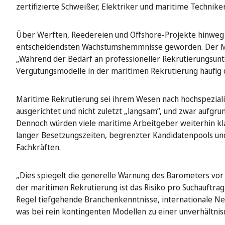
zertifizierte Schweißer, Elektriker und maritime Techniker
Über Werften, Reedereien und Offshore-Projekte hinweg i
entscheidendsten Wachstumshemmnisse geworden. Der Mar
„Während der Bedarf an professioneller Rekrutierungsunt
Vergütungsmodelle in der maritimen Rekrutierung häufig d
Maritime Rekrutierung sei ihrem Wesen nach hochspezialisi
ausgerichtet und nicht zuletzt „langsam“, und zwar aufgru
Dennoch würden viele maritime Arbeitgeber weiterhin kla
langer Besetzungszeiten, begrenzter Kandidatenpools und 
Fachkräften.
„Dies spiegelt die generelle Warnung des Barometers vor d
der maritimen Rekrutierung ist das Risiko pro Suchauftrag
Regel tiefgehende Branchenkenntnisse, internationale N
was bei rein kontingenten Modellen zu einer unverhältni