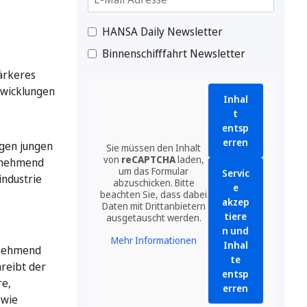
HANSA Daily Newsletter
Binnenschifffahrt Newsletter
e
ärkeres
twicklungen
Inhal
t
entsp
erren
igen jungen
Sie müssen den Inhalt
von
reCAPTCHA
laden,
zunehmend
um das Formular
Servic
industrie
abzuschicken. Bitte
e
beachten Sie, dass dabei
akzep
Daten mit Drittanbietern
tiere
ausgetauscht werden.
n und
Mehr Informationen
Inhal
zunehmend
te
hreibt der
entsp
re,
erren
owie