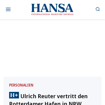
Zum
Inhalt
springen
PERSONALIEN
Ulrich Reuter vertritt den
Rotterdamer Hafen in NRW