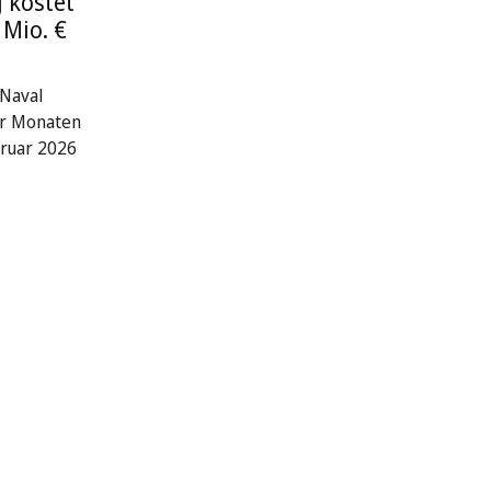
 kostet
 Mio. €
Naval
er Monaten
ruar 2026