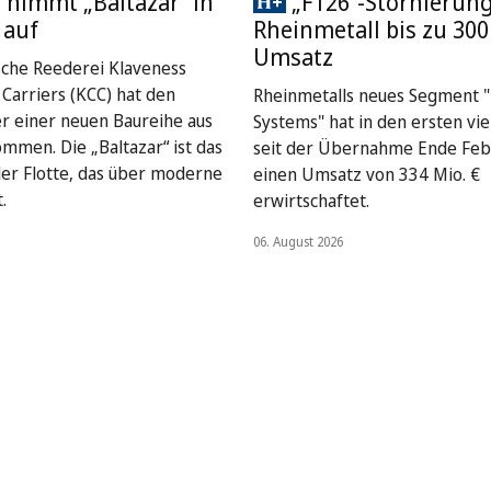
 nimmt „Baltazar“ in
„F126“-Stornierung
 auf
Rheinmetall bis zu 300
Umsatz
sche Reederei Klaveness
Carriers (KCC) hat den
Rheinmetalls neues Segment "
er einer neuen Baureihe aus
Systems" hat in den ersten vi
mmen. Die „Baltazar“ ist das
seit der Übernahme Ende Feb
 der Flotte, das über moderne
einen Umsatz von 334 Mio. €
.
erwirtschaftet.
06. August 2026