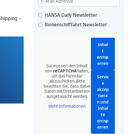
HANSA Daily Newsletter
Shipping –
Binnenschifffahrt Newsletter
Inhal
t
entsp
erren
Sie müssen den Inhalt
von
reCAPTCHA
laden,
um das Formular
Servic
abzuschicken. Bitte
e
beachten Sie, dass dabei
akzep
Daten mit Drittanbietern
tiere
ausgetauscht werden.
n und
Mehr Informationen
Inhal
te
entsp
erren