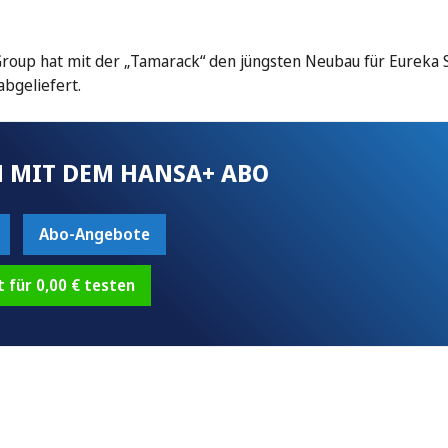
 Group hat mit der „Tamarack“ den jüngsten Neubau für Eureka 
bgeliefert.
 MIT DEM HANSA+ ABO
Abo-Angebote
t für 0,00 € testen