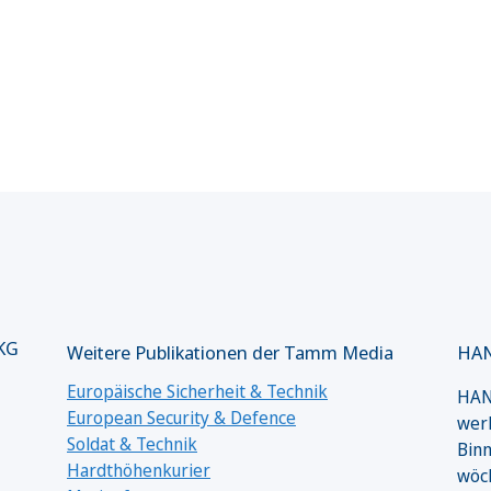
 KG
Weitere Publikationen der Tamm Media
HAN
Europäische Sicherheit & Technik
HANS
European Security & Defence
werk
Soldat & Technik
Binn
Hardthöhenkurier
wöc