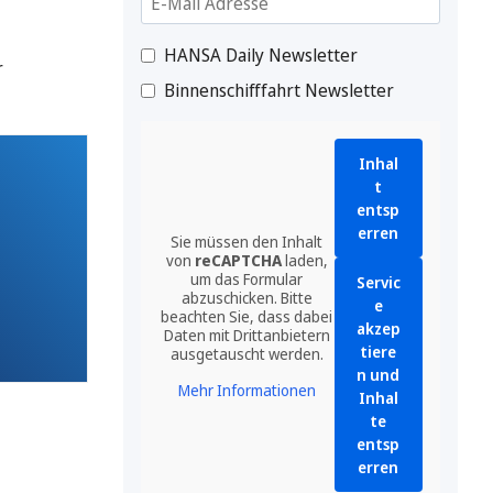
HANSA Daily Newsletter
r
Binnenschifffahrt Newsletter
Inhal
t
entsp
erren
Sie müssen den Inhalt
von
reCAPTCHA
laden,
um das Formular
Servic
abzuschicken. Bitte
e
beachten Sie, dass dabei
akzep
Daten mit Drittanbietern
tiere
ausgetauscht werden.
n und
Mehr Informationen
Inhal
te
entsp
erren