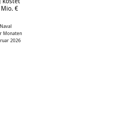
 kostet
 Mio. €
Naval
er Monaten
ruar 2026