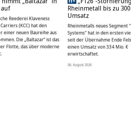
 nimmt „Baltazar“ in
„F126“-Stornierung
 auf
Rheinmetall bis zu 300
Umsatz
sche Reederei Klaveness
Carriers (KCC) hat den
Rheinmetalls neues Segment "
er einer neuen Baureihe aus
Systems" hat in den ersten vi
mmen. Die „Baltazar“ ist das
seit der Übernahme Ende Feb
 der Flotte, das über moderne
einen Umsatz von 334 Mio. €
.
erwirtschaftet.
06. August 2026