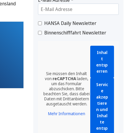
ensland
HANSA Daily Newsletter
Binnenschifffahrt Newsletter
Inhal
t
entsp
erren
Sie müssen den Inhalt
von
reCAPTCHA
laden,
um das Formular
Servic
abzuschicken. Bitte
e
beachten Sie, dass dabei
akzep
Daten mit Drittanbietern
tiere
ausgetauscht werden.
n und
Mehr Informationen
Inhal
te
entsp