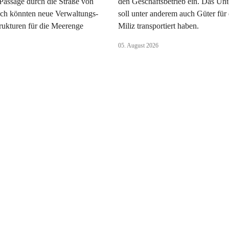
Passage durch die Straße von
den Geschäftsbetrieb ein. Das Un
h könnten neue Verwaltungs-
soll unter anderem auch Güter für 
rukturen für die Meerenge
Miliz transportiert haben.
05. August 2026