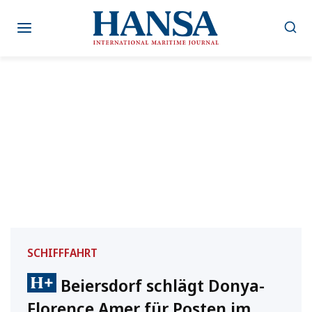
Zum
Inhalt
springen
SCHIFFFAHRT
Beiersdorf schlägt Donya-
Florence Amer für Posten im