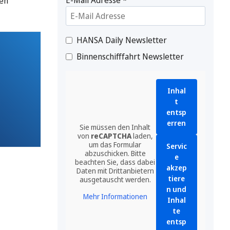
uen
HANSA Daily Newsletter
Binnenschifffahrt Newsletter
Inhal
t
entsp
erren
Sie müssen den Inhalt
von
reCAPTCHA
laden,
um das Formular
Servic
abzuschicken. Bitte
e
beachten Sie, dass dabei
akzep
Daten mit Drittanbietern
tiere
ausgetauscht werden.
n und
Mehr Informationen
Inhal
te
entsp