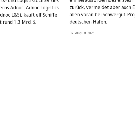
ein herausforderndes erstes 
rts- und Logistiktochter des
zurück, vermeldet aber auch E
rns Adnoc, Adnoc Logistics
allen voran bei Schwergut-Pro
dnoc L&S), kauft elf Schiffe
deutschen Häfen.
 rund 1,3 Mrd. $.
07. August 2026