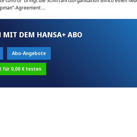
te control“ bringt die Schifffahrtsorganisation Bimco einen ne
hipman“-Agreement …
 MIT DEM HANSA+ ABO
Abo-Angebote
t für 0,00 € testen