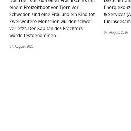
Nach der Kollision eines Frachtschiffs mit
Die Schifffah
einem Freizeitboot vor Tjörn vor
Energiekonze
Schweden sind eine Frau und ein Kind tot.
& Services (A
Zwei weitere Menschen wurden schwer
für insgesamt
verletzt. Der Kapitän des Frachters
07. August 2026
wurde festgenommen.
07. August 2026