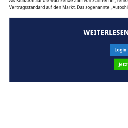
Als Reaktion auf die wachsende Zahl von Schiffen in „remo
Vertragsstandard auf den Markt. Das sogenannte „Autos
WEITERLESEN
Login
Jetz