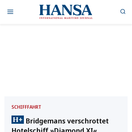
Zum
Inhalt
springen
SCHIFFFAHRT
Bridgemans verschrottet
Hotelschiff »Diamond XI«