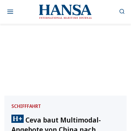
Zum
Inhalt
springen
SCHIFFFAHRT
Ceva baut Multimodal-
Angebote von China nach