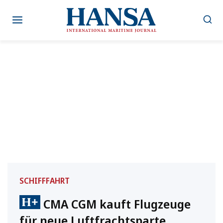
Zum
Inhalt
springen
SCHIFFFAHRT
CMA CGM kauft Flugzeuge
für neue Luftfrachtsparte