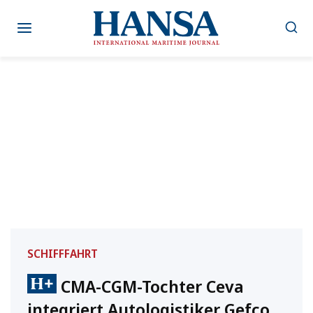
Zum
Inhalt
springen
SCHIFFFAHRT
CMA-CGM-Tochter Ceva
integriert Autologistiker Gefco