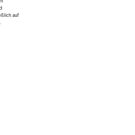
em
d
ßlich auf
.