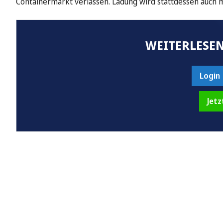
Containermarkt verlassen. Ladung wird stattdessen auch m
WEITERLESEN
Login
Jetz