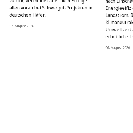
zurück, vermeldet aber auch Erfolge –
nach Einsch
allen voran bei Schwergut-Projekten in
Energieeffi
deutschen Häfen.
Landstrom. 
klimaneutral
07. August 2026
Umweltverba
erhebliche De
06. August 2026