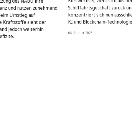
Kurswechsel, zieht sich aus d
ätzung des NABU ihre
Schifffahrtsgeschäft zurück un
zienz und nutzen zunehmend
konzentriert sich nun ausschlie
Beim Umstieg auf
KI und Blockchain-Technologie
e Kraftstoffe sieht der
nd jedoch weiterhin
06. August 2026
fizite.