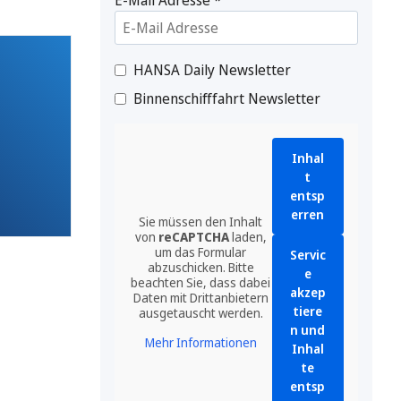
HANSA Daily Newsletter
Binnenschifffahrt Newsletter
Inhal
t
entsp
erren
Sie müssen den Inhalt
von
reCAPTCHA
laden,
um das Formular
Servic
abzuschicken. Bitte
e
beachten Sie, dass dabei
akzep
Daten mit Drittanbietern
tiere
ausgetauscht werden.
n und
Mehr Informationen
Inhal
te
entsp