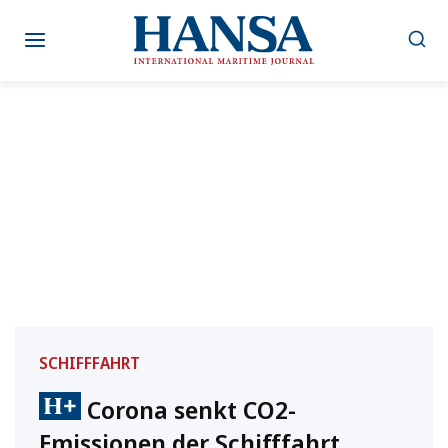
Zum
Inhalt
springen
SCHIFFFAHRT
Corona senkt CO2-
Emissionen der Schifffahrt